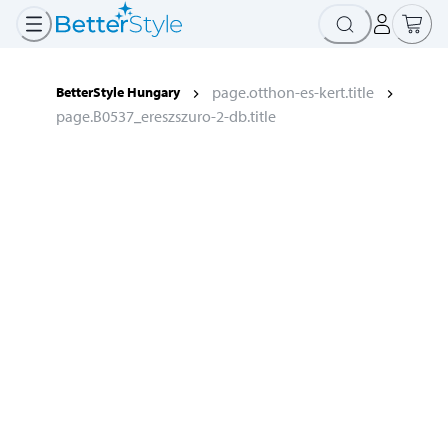
page.otthon-es-kert.title
BetterStyle Hungary
page.B0537_ereszszuro-2-db.title