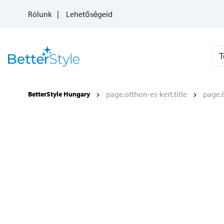
Rólunk
Lehetőségeid
T
page.otthon-es-kert.title
page.8
BetterStyle Hungary