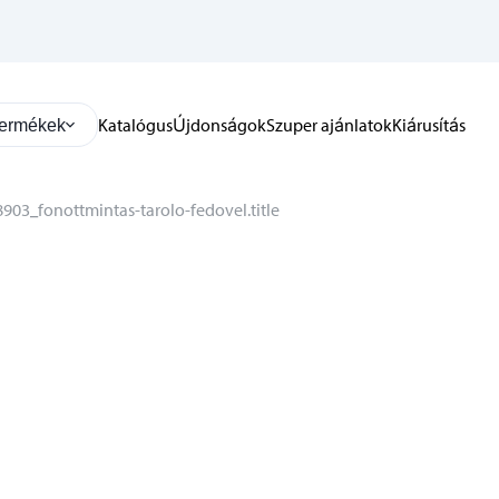
Katalógus
Újdonságok
Szuper ajánlatok
Kiárusítás
ermékek
903_fonottmintas-tarolo-fedovel.title