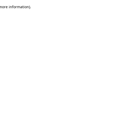
 more information)
.