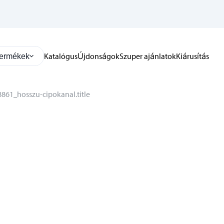
Katalógus
Újdonságok
Szuper ajánlatok
Kiárusítás
ermékek
861_hosszu-cipokanal.title