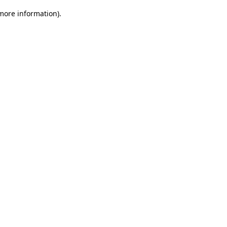
 more information)
.