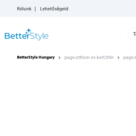
Rólunk
Lehetőségeid
T
page.otthon-es-kert.title
page.8
BetterStyle Hungary