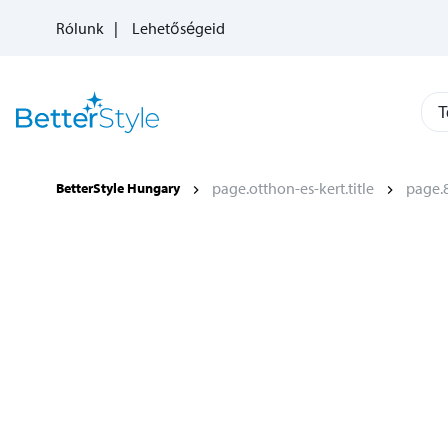
Rólunk
Lehetőségeid
T
page.otthon-es-kert.title
page.8
BetterStyle Hungary