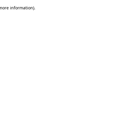
 more information)
.