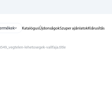
Katalógus
Újdonságok
Szuper ajánlatok
Kiárusítás
ermékek
549_vegtelen-lehetosegek-vallfaja.title