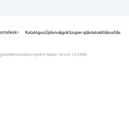
Katalógus
Újdonságok
Szuper ajánlatok
Kiárusítás
ermékek
ranitbevonatos-nyeles-labas-16-cm-12-l.title