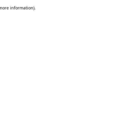
 more information)
.