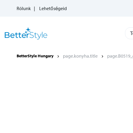
Rólunk
Lehetőségeid
T
page.konyha.title
page.B0519_g
BetterStyle Hungary