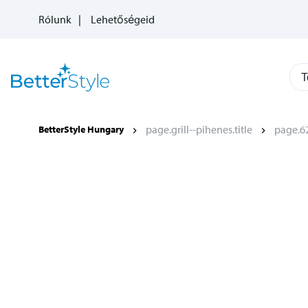
Rólunk
Lehetőségeid
T
page.grill--pihenes.title
page.62
BetterStyle Hungary