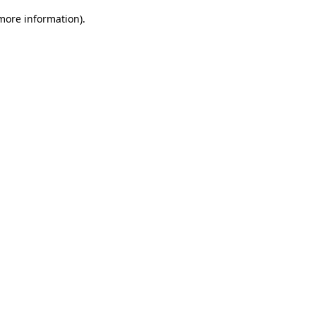
 more information)
.