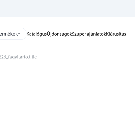
Katalógus
Újdonságok
Szuper ajánlatok
Kiárusítás
ermékek
26_fagyitarto.title