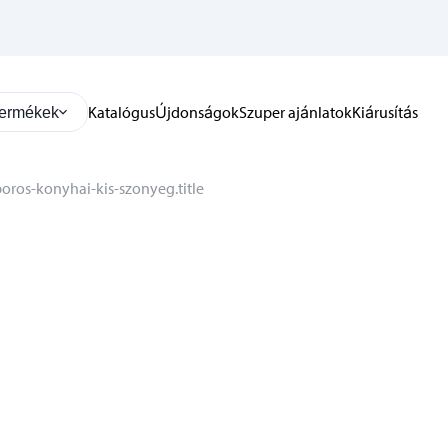
Katalógus
Újdonságok
Szuper ajánlatok
Kiárusítás
ermékek
oros-konyhai-kis-szonyeg.title