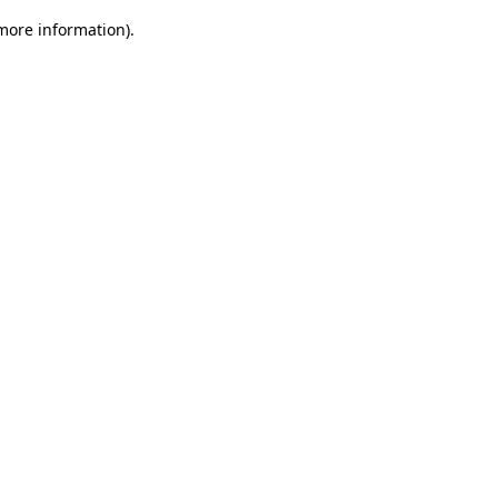
 more information)
.