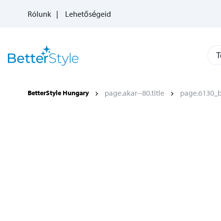
Rólunk
Lehetőségeid
T
page.akar--80.title
page.6130_b
BetterStyle Hungary